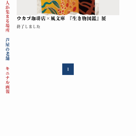
人が集まる場所
ウカブ珈琲店×風文庫 『生き物図鑑』展
終了しました
芦屋の老舗
キニナル画報
1