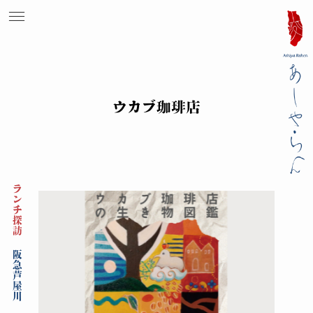
ウカブ珈琲店
ランチ探訪
阪急芦屋川