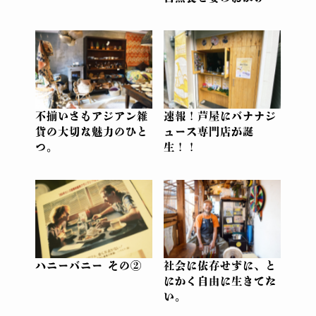
不揃いさもアジアン雑
速報！芦屋にバナナジ
貨の大切な魅力のひと
ュース専門店が誕
つ。
生！！
ハニーバニー その②
社会に依存せずに、と
にかく自由に生きてた
い。