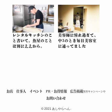
レンタルキッチンのこ
美容師に憧れ過ぎて、
と書いて。魚屋のこと
中3のとき毎日美容室
は別にええから。
に通ってました
お店
仕事人
イベント
PR・お得情報
広告掲載
無料キャンペーン中
お問い合わせ
©
2021 あしやらへん.