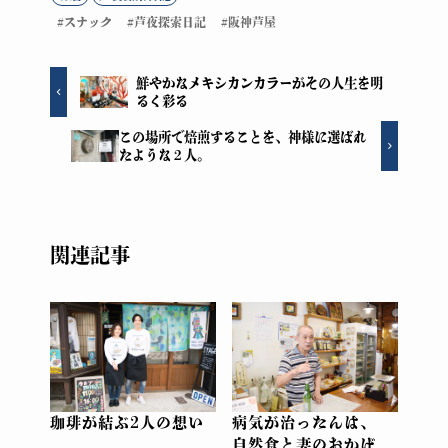
スナック
芦夜探索日記
阪神芦屋
鮮やかなメキシカンカラーがその人生を明
るく彩る
この場所で焙煎することを、神様に選ばれ
たような２人。
関連記事
珈琲が結ぶ2人の想い
病気が治ったんは、
自然食と妻のおかげ