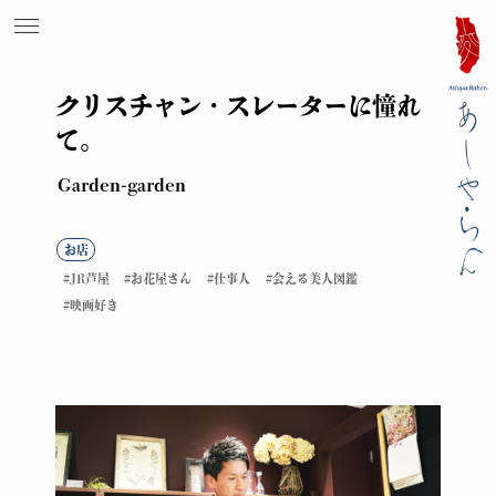
クリスチャン・スレーターに憧れ
て。
Garden-garden
お店
JR芦屋
お花屋さん
仕事人
会える美人図鑑
映画好き