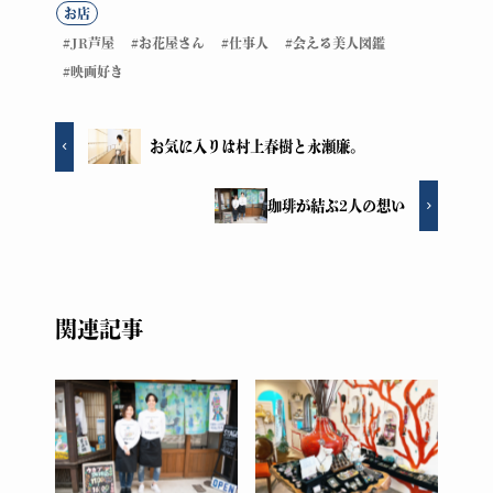
お店
JR芦屋
お花屋さん
仕事人
会える美人図鑑
映画好き
お気に入りは村上春樹と永瀬廉。
珈琲が結ぶ2人の想い
関連記事