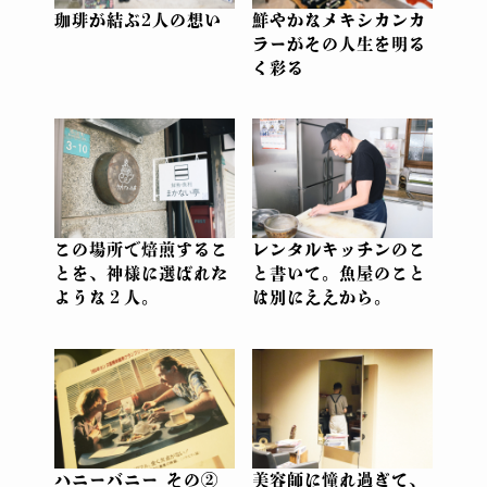
珈琲が結ぶ2人の想い
鮮やかなメキシカンカ
ラーがその人生を明る
く彩る
この場所で焙煎するこ
レンタルキッチンのこ
とを、神様に選ばれた
と書いて。魚屋のこと
ような２人。
は別にええから。
ハニーバニー その②
美容師に憧れ過ぎて、